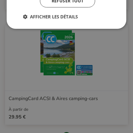
REFUSER TOUT
21.95 €
AFFICHER LES DÉTAILS
CampingCard ACSI & Aires camping-cars
À partir de
29.95 €