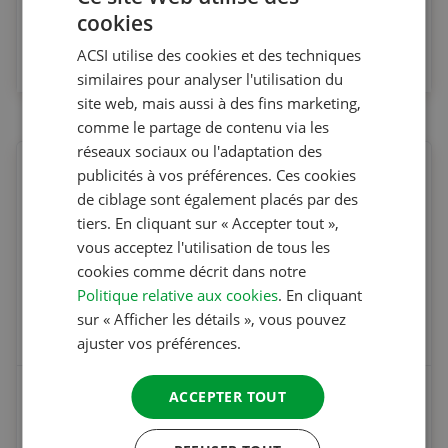
CampingCard ACSI Digital & Aires Camping-Cars
cookies
DUTCH
À partir de
ACSI utilise des cookies et des techniques
ENGLISH
27.95 €
similaires pour analyser l'utilisation du
FRENCH
site web, mais aussi à des fins marketing,
comme le partage de contenu via les
GERMAN
réseaux sociaux ou l'adaptation des
ITALIAN
publicités à vos préférences. Ces cookies
DANISH
de ciblage sont également placés par des
tiers. En cliquant sur « Accepter tout »,
SPANISH
vous acceptez l'utilisation de tous les
SWEDISH
cookies comme décrit dans notre
Politique relative aux cookies
. En cliquant
sur « Afficher les détails », vous pouvez
ajuster vos préférences.
CampingCard ACSI
ACCEPTER TOUT
À partir de