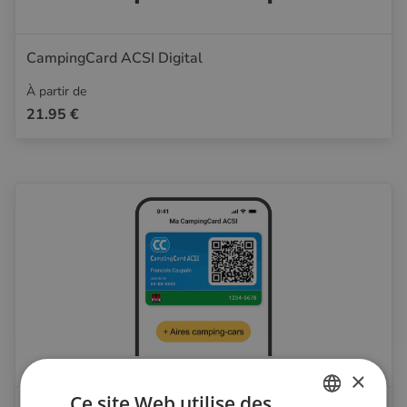
CampingCard ACSI Digital
À partir de
21.95 €
×
Ce site Web utilise des