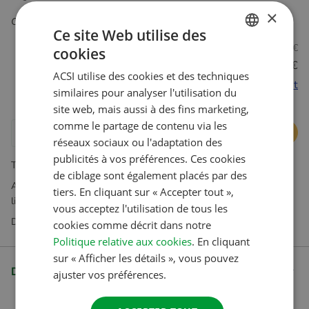
×
Convient pour Android 9 et supérieur, iOS 15.1 et supérieur.
Ce site Web utilise des
Non-membres
27.95 €
cookies
DUTCH
Membres Club ID
25.95 €
ACSI utilise des cookies et des techniques
ENGLISH
Devenez membre et économisez maintenant
similaires pour analyser l'utilisation du
FRENCH
site web, mais aussi à des fins marketing,
comme le partage de contenu via les
GERMAN
Ajouter au panier
réseaux sociaux ou l'adaptation des
ITALIAN
publicités à vos préférences. Ces cookies
TVA incluse. Hors frais d'expédition
DANISH
de ciblage sont également placés par des
Abonnements disponibles exclusivement dans notre boutique en
tiers. En cliquant sur « Accepter tout »,
SPANISH
ligne
vous acceptez l'utilisation de tous les
SWEDISH
Des questions ? Notre service client est là pour vous aider
cookies comme décrit dans notre
Politique relative aux cookies
. En cliquant
sur « Afficher les détails », vous pouvez
Description
ajuster vos préférences.