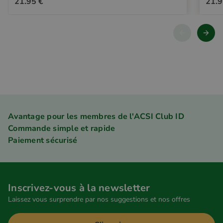
21.95 €
21.9
Avantage pour les membres de l'ACSI Club ID
Commande simple et rapide
Paiement sécurisé
Inscrivez-vous à la newsletter
Laissez vous surprendre par nos suggestions et nos offres