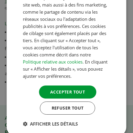
TradeTracker.com
. Pour plus d’informations, ou si vous avez des
FRENCH
site web, mais aussi à des fins marketing,
questions, veuillez envoyer un e-mail à
marketing@acsi.eu
.
comme le partage de contenu via les
GERMAN
réseaux sociaux ou l'adaptation des
ITALIAN
Les avantages du programme affilié :
publicités à vos préférences. Ces cookies
Commission de 6 % sur les ventes
DANISH
de ciblage sont également placés par des
Possibilité de liens hypertextes, de bannières et de
tiers. En cliquant sur « Accepter tout »,
SPANISH
vous acceptez l'utilisation de tous les
flux de produit
SWEDISH
cookies comme décrit dans notre
Durée des cookies de 30 jours
Politique relative aux cookies
. En cliquant
Possible sur les pages de tous nos guides et
sur « Afficher les détails », vous pouvez
applications ACSI
ajuster vos préférences.
Paiements sécurisés
ACCEPTER TOUT
REFUSER TOUT
Avantage pour les membres de l'ACSI Club ID
AFFICHER LES DÉTAILS
Commande simple et rapide
Paiement sécurisé