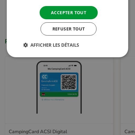
ACCEPTER TOUT
REFUSER TOUT
Produits apparentés
AFFICHER LES DÉTAILS
CampingCard ACSI Digital
Camp