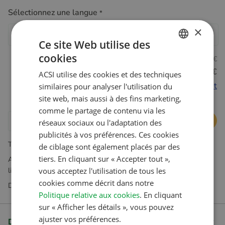
Sélectionnez une langue
*
×
Anglais
Néerlandais
Allemand
Français
Espagnol
Ce site Web utilise des
cookies
Non-membres
21,95 €
DUTCH
Membres Club ID
20,95 €
ACSI utilise des cookies et des techniques
ENGLISH
Devenez membre et économisez maintenant
similaires pour analyser l'utilisation du
FRENCH
site web, mais aussi à des fins marketing,
comme le partage de contenu via les
GERMAN
Ajouter au panier
réseaux sociaux ou l'adaptation des
ITALIAN
publicités à vos préférences. Ces cookies
TVA incluse. Hors frais d'expédition
DANISH
de ciblage sont également placés par des
tiers. En cliquant sur « Accepter tout »,
Abonnements disponibles exclusivement dans notre boutique en
SPANISH
vous acceptez l'utilisation de tous les
ligne
SWEDISH
cookies comme décrit dans notre
Des questions ? Notre service client est là pour vous aider
Politique relative aux cookies
. En cliquant
sur « Afficher les détails », vous pouvez
ajuster vos préférences.
Description