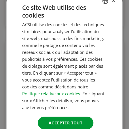
×
CampingCard ACSI Digital & Aires Camping-Cars
Ce site Web utilise des
À partir de
cookies
DUTCH
27.95 €
ACSI utilise des cookies et des techniques
ENGLISH
similaires pour analyser l'utilisation du
FRENCH
site web, mais aussi à des fins marketing,
comme le partage de contenu via les
GERMAN
réseaux sociaux ou l'adaptation des
ITALIAN
publicités à vos préférences. Ces cookies
DANISH
de ciblage sont également placés par des
tiers. En cliquant sur « Accepter tout »,
SPANISH
vous acceptez l'utilisation de tous les
SWEDISH
cookies comme décrit dans notre
Politique relative aux cookies
. En cliquant
sur « Afficher les détails », vous pouvez
ajuster vos préférences.
CampingCard ACSI & Aires camping-cars
ACCEPTER TOUT
À partir de