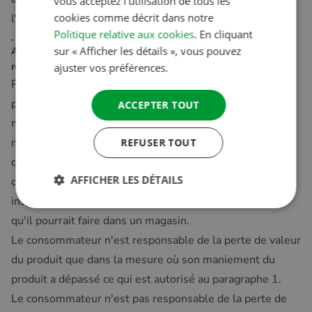
vous acceptez l'utilisation de tous les
SWEDISH
cookies comme décrit dans notre
l'information.
Politique relative aux cookies
. En cliquant
sur « Afficher les détails », vous pouvez
Article 7 – Obligations du consommateur durant la période de
rétractation
ajuster vos préférences.
Pendant cette période le consommateur traitera le
produit et l'emballage avec soin. Il ne déballera ou
ACCEPTER TOUT
n'utilisera le produit que dans la mesure où cela est
nécessaire pour pouvoir apprécier la nature, les
REFUSER TOUT
caractéristiques et l'efficacité du produit. Le principe est
AFFICHER LES DÉTAILS
que le consommateur peut uniquement manipuler et
inspecter le produit dans des conditions similaires à ce
qu'il pourrait faire dans un magasin.
Le consommateur n'est responsable de la perte de valeur
du produit que dans la mesure où son maniement du
produit a dépassé ce qui est autorisé au paragraphe 1.
Le consommateur n'est pas responsable de la perte de