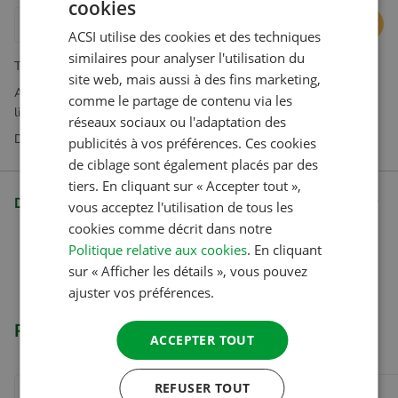
cookies
DUTCH
Ajouter au panier
ACSI utilise des cookies et des techniques
ENGLISH
similaires pour analyser l'utilisation du
TVA incluse. Hors frais d'expédition
FRENCH
site web, mais aussi à des fins marketing,
Abonnements disponibles exclusivement dans notre boutique en
comme le partage de contenu via les
GERMAN
ligne
réseaux sociaux ou l'adaptation des
ITALIAN
Des questions ? Notre service client est là pour vous aider
publicités à vos préférences. Ces cookies
DANISH
de ciblage sont également placés par des
tiers. En cliquant sur « Accepter tout »,
SPANISH
Description
vous acceptez l'utilisation de tous les
SWEDISH
cookies comme décrit dans notre
Politique relative aux cookies
. En cliquant
sur « Afficher les détails », vous pouvez
ajuster vos préférences.
Produits apparentés
ACCEPTER TOUT
REFUSER TOUT