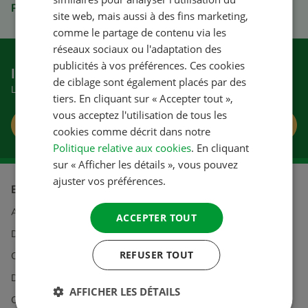
Paiement sécurisé
FRENCH
site web, mais aussi à des fins marketing,
comme le partage de contenu via les
GERMAN
réseaux sociaux ou l'adaptation des
ITALIAN
publicités à vos préférences. Ces cookies
Inscrivez-vous à la newsletter
DANISH
de ciblage sont également placés par des
Laissez vous surprendre par nos suggestions et nos offres
tiers. En cliquant sur « Accepter tout »,
SPANISH
vous acceptez l'utilisation de tous les
S'inscrire
SWEDISH
cookies comme décrit dans notre
Politique relative aux cookies
. En cliquant
sur « Afficher les détails », vous pouvez
ajuster vos préférences.
En savoir plus sur
ACSI
ACCEPTER TOUT
Déclaration de confidentialité et cookies
REFUSER TOUT
Conditions générales
Devenez partenaire affilié
AFFICHER LES DÉTAILS
Commande et paiement