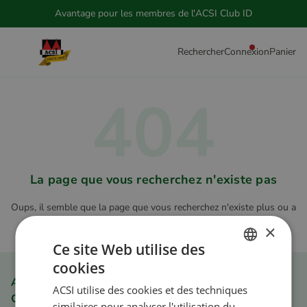
Avantage pour les membres de l'ACSI Club ID
Rechercher
Connexion
Panier
404
La page que vous recherchez n'existe pas
Oups, il semble que la page que vous recherchez n'existe plus ou a
été déplacée.
Retourner à la page d'accueil
×
Ce site Web utilise des
cookies
DUTCH
Avantage pour les membres de l'ACSI Club ID
ACSI utilise des cookies et des techniques
ENGLISH
Commande simple et rapide
similaires pour analyser l'utilisation du